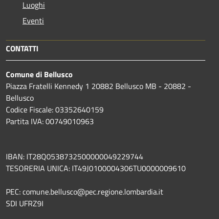
Luoghi
Eventi
CONTATTI
Comune di Bellusco
Piazza Fratelli Kennedy 1 20882 Bellusco MB - 20882 -
Bellusco
Codice Fiscale: 03352640159
Partita IVA: 00749010963
IBAN: IT28Q0538732500000049229744
TESORERIA UNICA: IT49J0100004306TU0000009610
PEC: comune.bellusco@pec.regione.lombardia.it
SDI UFRZ9I