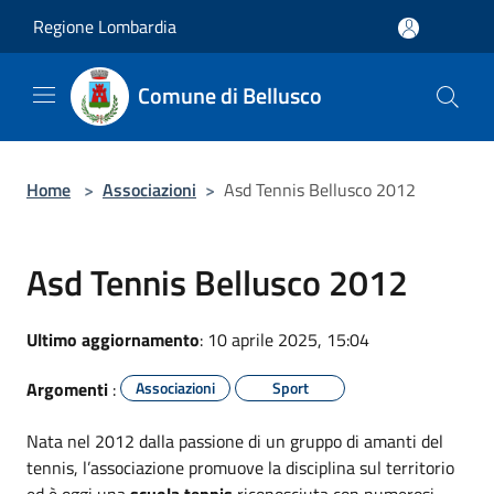
Salta al contenuto principale
Regione Lombardia
Comune di Bellusco
Home
>
Associazioni
>
Asd Tennis Bellusco 2012
Asd Tennis Bellusco 2012
Ultimo aggiornamento
: 10 aprile 2025, 15:04
Argomenti
:
Associazioni
Sport
Nata nel 2012 dalla passione di un gruppo di amanti del
tennis, l’associazione promuove la disciplina sul territorio
ed è oggi una
scuola tennis
riconosciuta con numerosi