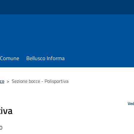
il Comune
Bellusco Informa
co
>
Sezione bocce - Polisportiva
Ved
tiva
00