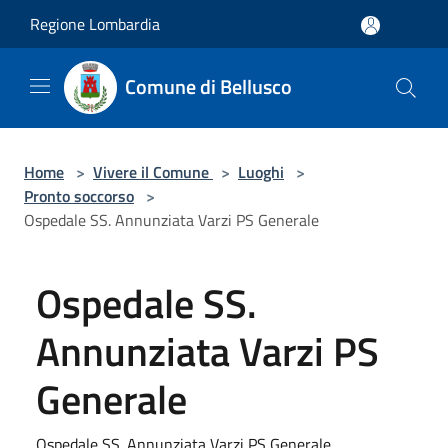
Salta al contenuto principale
Regione Lombardia
Comune di Bellusco
Home
>
Vivere il Comune
>
Luoghi
>
Pronto soccorso
>
Ospedale SS. Annunziata Varzi PS Generale
Ospedale SS.
Annunziata Varzi PS
Generale
Ospedale SS. Annunziata Varzi PS Generale