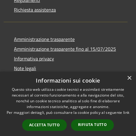
Richiesta assistenza
Amministrazione trasparente
Amministrazione trasparente fino al 15/07/2025
Informativa privacy
Note legali
×
Dichiarazione di accessibilità
Informazioni sui cookie
Questo sito web utilizza cookie tecnici e assimilati strettamente
necessari al corretto funzionamento e alla navigazione del sito,
nonché un cookie tecnico analitico al solo fine di elaborare
informazioni statistiche, aggregate e anonime.
RSS
Copyright © 2026 • Comune di
Per maggiori dettagli, può consultare la cookie policy al seguente
link
Accessibilità
Bellusco • Powered by
Privacy
Municipium
Accesso
•
RIFIUTA TUTTO
ACCETTA TUTTO
Cookie
redazione