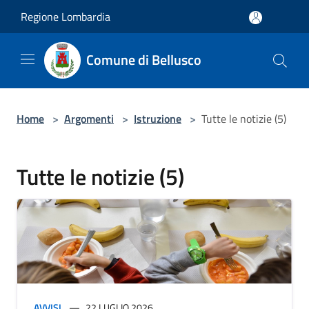
Salta al contenuto principale
Regione Lombardia
Comune di Bellusco
Home
>
Argomenti
>
Istruzione
>
Tutte le notizie (5)
Tutte le notizie (5)
AVVISI
22 LUGLIO 2026