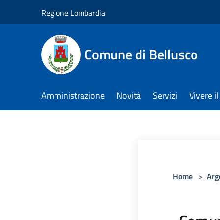
Salta al contenuto principale
Regione Lombardia
Comune di Bellusco
Amministrazione
Novità
Servizi
Vivere 
Home
>
Arg