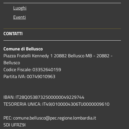
Luoghi
Eventi
CONTATTI
Comune di Bellusco
Piazza Fratelli Kennedy 1 20882 Bellusco MB - 20882 -
Bellusco
Codice Fiscale: 03352640159
Partita IVA: 00749010963
IBAN: IT28Q0538732500000049229744
TESORERIA UNICA: IT49J0100004306TU0000009610
PEC: comune.bellusco@pec.regione.lombardia.it
SDI UFRZ9I