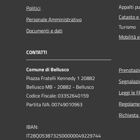
Appalti pu
Politici
Catasto e
Personale Amministrativo
Turismo
Documenti e dati
Mobilità e
CONTATTI
Comune di Bellusco
Prenotaz
Piazza Fratelli Kennedy 1 20882
Segnalazi
Bellusco MB - 20882 - Bellusco
Leggi le 
Codice Fiscale: 03352640159
Regolame
Partita IVA: 00749010963
Richiesta
IBAN:
IT28Q0538732500000049229744