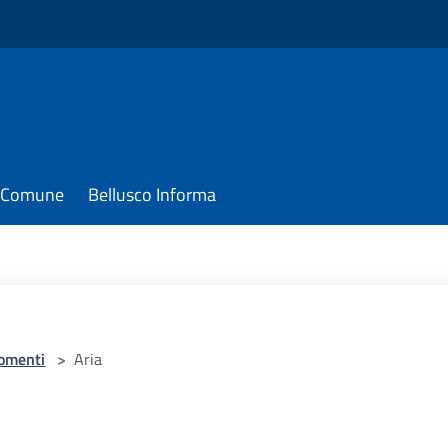
il Comune
Bellusco Informa
omenti
>
Aria