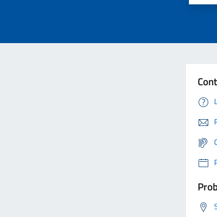
Cont
Prob