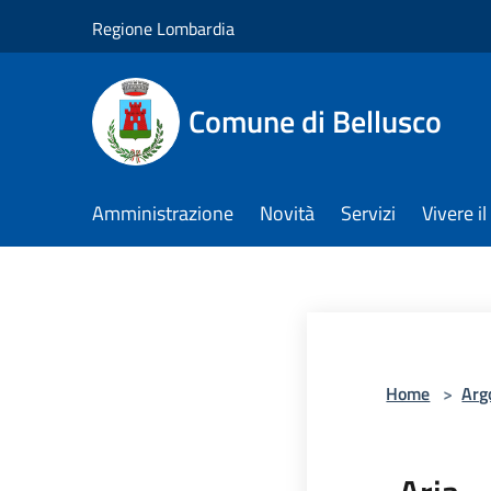
Salta al contenuto principale
Regione Lombardia
Comune di Bellusco
Amministrazione
Novità
Servizi
Vivere 
Home
>
Arg