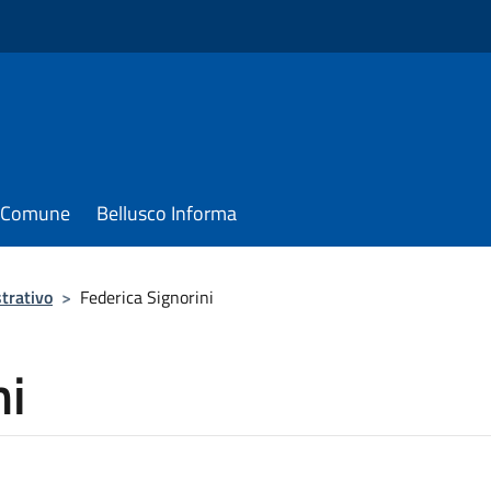
il Comune
Bellusco Informa
trativo
>
Federica Signorini
ni