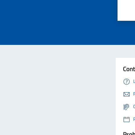
Cont
Prob