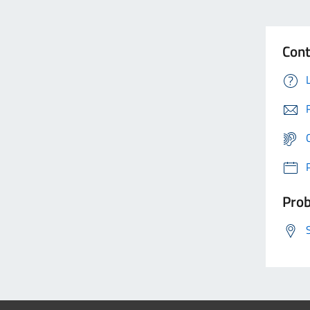
Cont
Prob