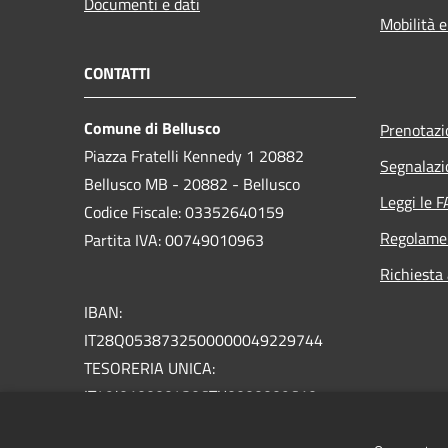
Documenti e dati
Mobilità e
CONTATTI
Comune di Bellusco
Prenotaz
Piazza Fratelli Kennedy 1 20882
Segnalazi
Bellusco MB - 20882 - Bellusco
Leggi le 
Codice Fiscale: 03352640159
Regolame
Partita IVA: 00749010963
Richiesta
IBAN:
IT28Q0538732500000049229744
TESORERIA UNICA:
IT49J0100004306TU0000009610
PEC: