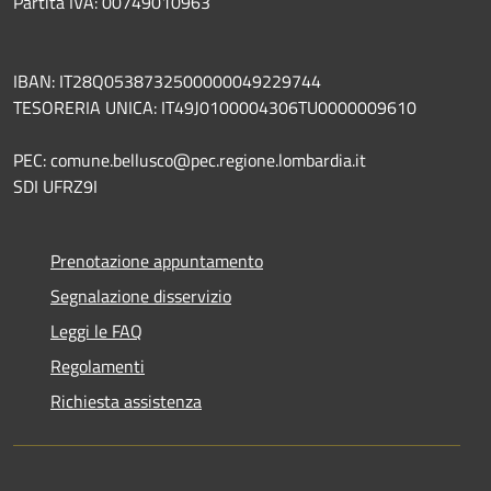
Partita IVA: 00749010963
IBAN: IT28Q0538732500000049229744
TESORERIA UNICA: IT49J0100004306TU0000009610
PEC: comune.bellusco@pec.regione.lombardia.it
SDI UFRZ9I
Prenotazione appuntamento
Segnalazione disservizio
Leggi le FAQ
Regolamenti
Richiesta assistenza