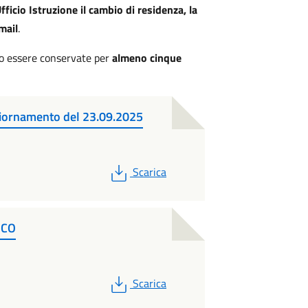
icio Istruzione il cambio di residenza, la
mail
.
no essere conservate per
almeno cinque
giornamento del 23.09.2025
PDF
Scarica
ICO
PDF
Scarica