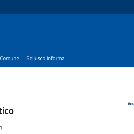
il Comune
Bellusco Informa
Ved
tico
01