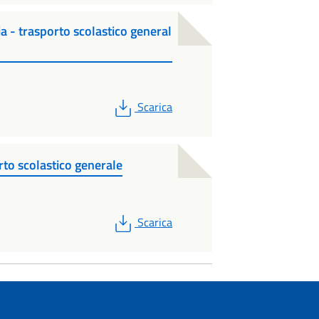
a - trasporto scolastico general
PDF
Scarica
orto scolastico generale
PDF
Scarica