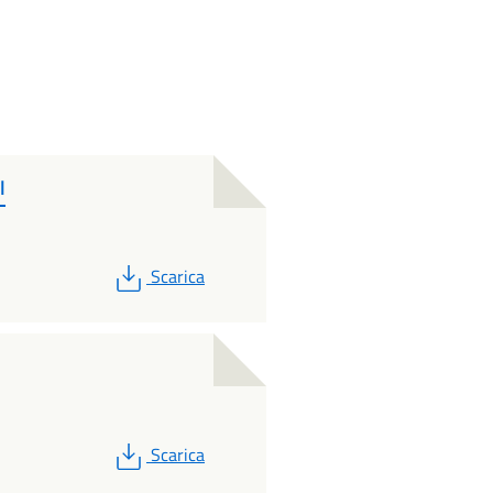
l
PDF
Scarica
PDF
Scarica