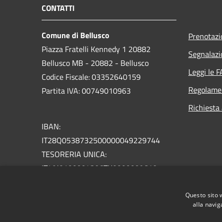
CONTATTI
Comune di Bellusco
Prenotaz
Piazza Fratelli Kennedy 1 20882
Segnalazi
Bellusco MB - 20882 - Bellusco
Leggi le 
Codice Fiscale: 03352640159
Regolame
Partita IVA: 00749010963
Richiesta
IBAN:
IT28Q0538732500000049229744
TESORERIA UNICA:
IT49J0100004306TU0000009610
PEC:
Questo sito 
comune.bellusco@pec.regione.lombardia.it
alla navig
SDI UFRZ9I