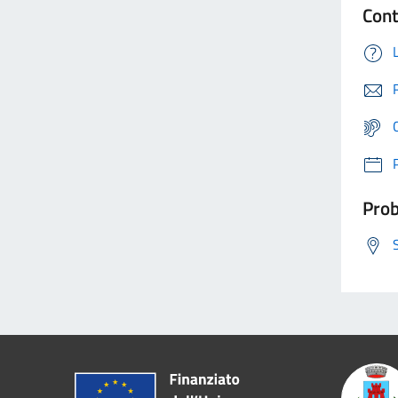
Cont
Prob