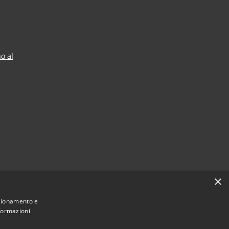
o al
×
nzionamento e
nformazioni