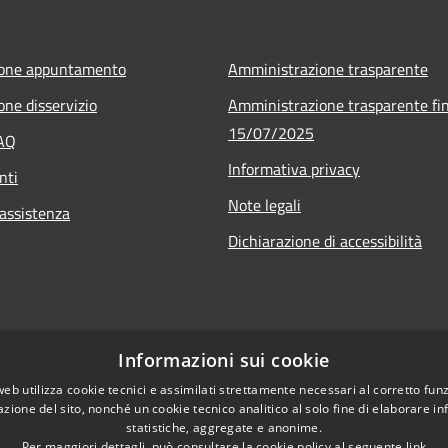
ione appuntamento
Amministrazione trasparente
one disservizio
Amministrazione trasparente fin
15/07/2025
FAQ
Informativa privacy
nti
Note legali
 assistenza
Dichiarazione di accessibilità
Informazioni sui cookie
web utilizza cookie tecnici e assimilati strettamente necessari al corretto fu
azione del sito, nonché un cookie tecnico analitico al solo fine di elaborare i
statistiche, aggregate e anonime.
Per maggiori dettagli, può consultare la cookie policy al seguente
link