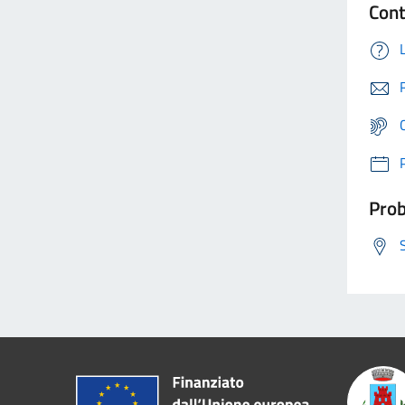
Cont
Prob