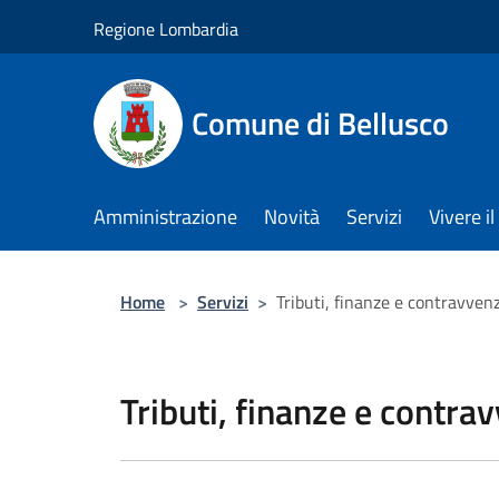
Salta al contenuto principale
Regione Lombardia
Comune di Bellusco
Amministrazione
Novità
Servizi
Vivere 
Home
>
Servizi
>
Tributi, finanze e contravven
Tributi, finanze e contra