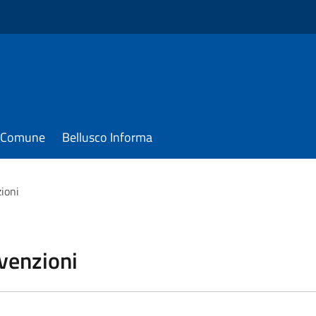
il Comune
Bellusco Informa
zioni
vvenzioni