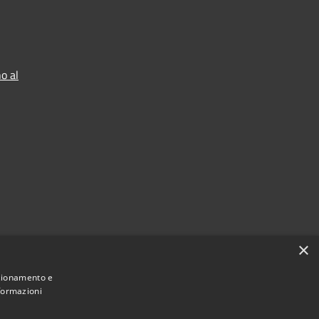
o al
×
nzionamento e
nformazioni