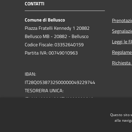
CONTATTI
Comune di Bellusco
Prenotaz
Piazza Fratelli Kennedy 1 20882
Segnalazi
Bellusco MB - 20882 - Bellusco
Leggi le 
Codice Fiscale: 03352640159
Regolame
Partita IVA: 00749010963
Richiesta
IBAN:
IT28Q0538732500000049229744
TESORERIA UNICA:
IT49J0100004306TU0000009610
PEC:
Questo sito 
comune.bellusco@pec.regione.lombardia.it
alla navig
SDI UFRZ9I