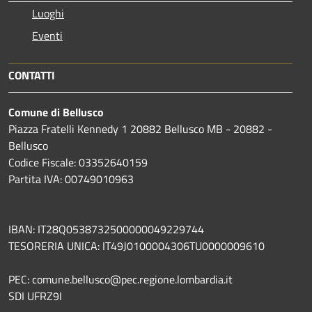
Luoghi
Eventi
CONTATTI
Comune di Bellusco
Piazza Fratelli Kennedy 1 20882 Bellusco MB - 20882 -
Bellusco
Codice Fiscale: 03352640159
Partita IVA: 00749010963
IBAN: IT28Q0538732500000049229744
TESORERIA UNICA: IT49J0100004306TU0000009610
PEC: comune.bellusco@pec.regione.lombardia.it
SDI UFRZ9I