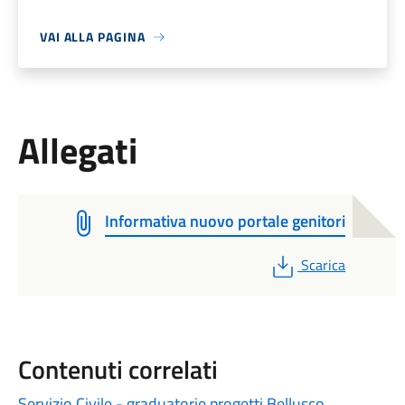
VAI ALLA PAGINA
Allegati
Informativa nuovo portale genitori
PDF
Scarica
Contenuti correlati
Servizio Civile - graduatorie progetti Bellusco