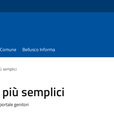
il Comune
Bellusco Informa
iù semplici
i più semplici
ortale genitori