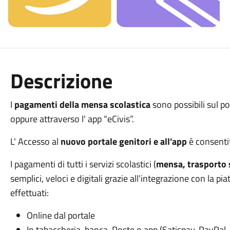
Descrizione
I
pagamenti della mensa scolastica
sono possibili sul po
oppure attraverso l' app “eCivis”.
L' Accesso al
nuovo portale genitori e all'app
è consentit
I pagamenti di tutti i servizi scolastici (
mensa, trasporto s
semplici, veloci e digitali grazie all’integrazione con la
effettuati:
Online dal portale
In tabaccheria, banca, Poste o app (Satispay, PayPal…