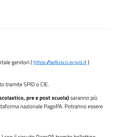
rtale genitori (
https://bellusco.ecivis.it
)
o tramite SPID o CIE.
colastico, pre e post scuola)
saranno più
 piattaforma nazionale PagoPA. Potranno essere
) con il circuito PagoPA tramite bollettino