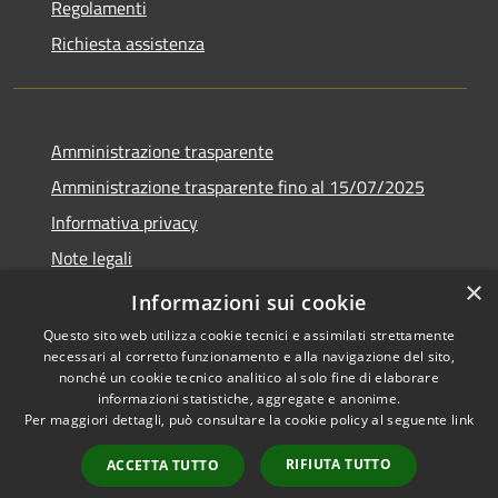
Regolamenti
Richiesta assistenza
Amministrazione trasparente
Amministrazione trasparente fino al 15/07/2025
Informativa privacy
Note legali
×
Dichiarazione di accessibilità
Informazioni sui cookie
Questo sito web utilizza cookie tecnici e assimilati strettamente
necessari al corretto funzionamento e alla navigazione del sito,
nonché un cookie tecnico analitico al solo fine di elaborare
informazioni statistiche, aggregate e anonime.
RSS
Copyright © 2026 • Comune di
Per maggiori dettagli, può consultare la cookie policy al seguente
link
Accessibilità
Bellusco • Powered by
Privacy
Municipium
Accesso
•
RIFIUTA TUTTO
ACCETTA TUTTO
Cookie
redazione