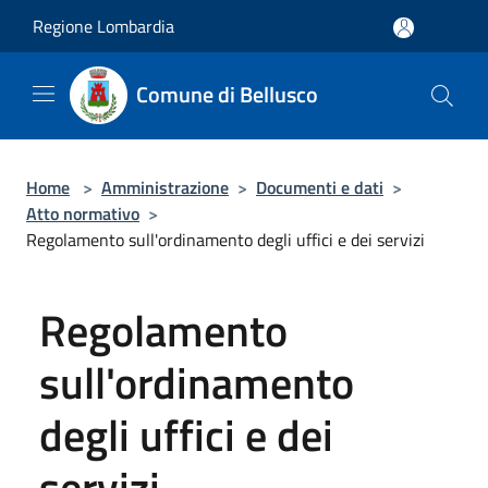
Salta al contenuto principale
Regione Lombardia
Comune di Bellusco
Home
>
Amministrazione
>
Documenti e dati
>
Atto normativo
>
Regolamento sull'ordinamento degli uffici e dei servizi
Regolamento
sull'ordinamento
degli uffici e dei
servizi