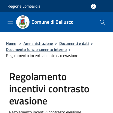
Salta al contenuto principale
Regione Lombardia
Comune di Bellusco
Home
>
Amministrazione
>
Documenti e dati
>
Documento funzionamento interno
>
Regolamento incentivi contrasto evasione
Regolamento
incentivi contrasto
evasione
Regolamento incentivi contrasto evasione