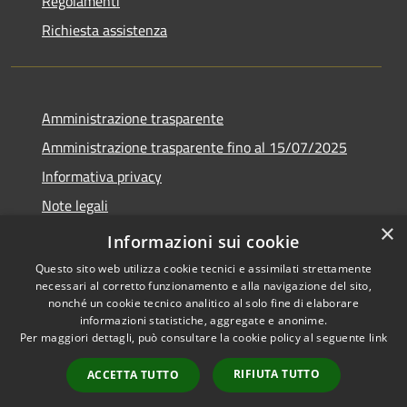
Regolamenti
Richiesta assistenza
Amministrazione trasparente
Amministrazione trasparente fino al 15/07/2025
Informativa privacy
Note legali
×
Dichiarazione di accessibilità
Informazioni sui cookie
Questo sito web utilizza cookie tecnici e assimilati strettamente
necessari al corretto funzionamento e alla navigazione del sito,
nonché un cookie tecnico analitico al solo fine di elaborare
informazioni statistiche, aggregate e anonime.
RSS
Copyright © 2026 • Comune di
Per maggiori dettagli, può consultare la cookie policy al seguente
link
Accessibilità
Bellusco • Powered by
Privacy
Municipium
Accesso
•
RIFIUTA TUTTO
ACCETTA TUTTO
Cookie
redazione