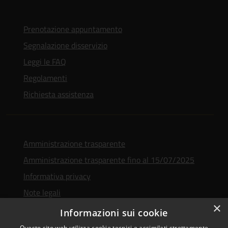
Prenotazione appuntamento
Segnalazione disservizio
Leggi le FAQ
Regolamenti
Richiesta assistenza
Amministrazione trasparente
Amministrazione trasparente fino al 15/07/2025
Informativa privacy
Note legali
×
Dichiarazione di accessibilità
Informazioni sui cookie
Questo sito web utilizza cookie tecnici e assimilati strettamente