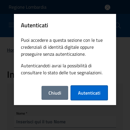
Salta al contenuto principale
Regione Lombardia
Comune di Bellusco
Autenticati
Puoi accedere a questa sezione con le tue
credenziali di identità digitale oppure
Home
>
Segnalazioni
proseguire senza autenticazione.
Autenticandoti avrai la possibilità di
Invia una segnalazione
consultare lo stato delle tue segnalazioni.
Dati personali
Chiudi
Autenticati
Nome
*