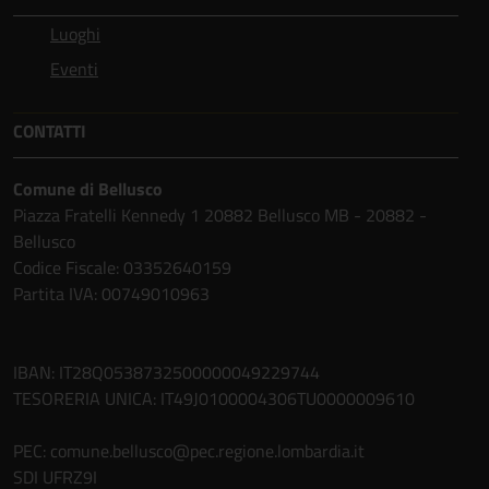
Luoghi
Eventi
CONTATTI
Comune di Bellusco
Piazza Fratelli Kennedy 1 20882 Bellusco MB - 20882 -
Bellusco
Codice Fiscale: 03352640159
Partita IVA: 00749010963
IBAN: IT28Q0538732500000049229744
TESORERIA UNICA: IT49J0100004306TU0000009610
PEC: comune.bellusco@pec.regione.lombardia.it
SDI UFRZ9I