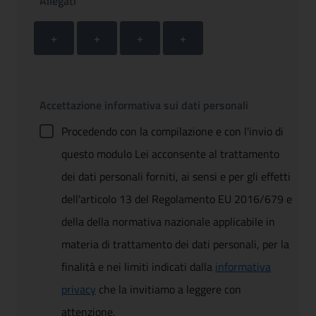
Allegati
Allegato 1
Allegato 2
Allegato 3
Allegato 4
+ Carica allegato 1
+ Carica allegato 2
+ Carica allegato 3
+ Carica allegato 4
+
+
+
+
Accettazione informativa sui dati personali
Procedendo con la compilazione e con l'invio di
questo modulo Lei acconsente al trattamento
dei dati personali forniti, ai sensi e per gli effetti
dell'articolo 13 del Regolamento EU 2016/679 e
della della normativa nazionale applicabile in
materia di trattamento dei dati personali, per la
finalità e nei limiti indicati dalla
informativa
privacy
che la invitiamo a leggere con
attenzione.